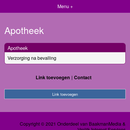
Menu +
Apotheek
Apotheek
Verzorging na bevalling
Link toevoegen
Contact
Link toevoegen
Copyright © 2021 Onderdeel van
BaakmanMedia
&
Vrolijk Internet Services