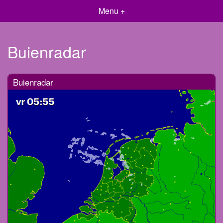
Menu +
Buienradar
Buienradar