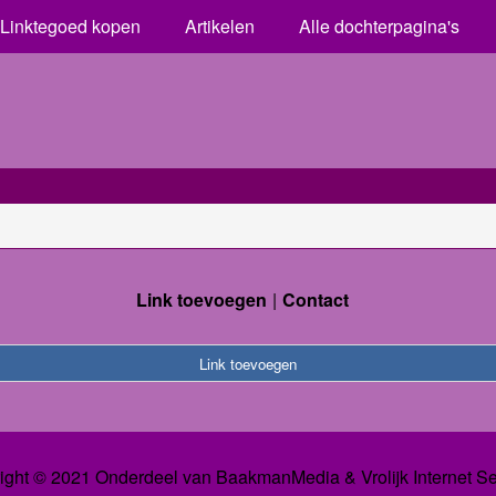
Linktegoed kopen
Artikelen
Alle dochterpagina's
Link toevoegen
Contact
Link toevoegen
ight © 2021 Onderdeel van
BaakmanMedia
&
Vrolijk Internet S