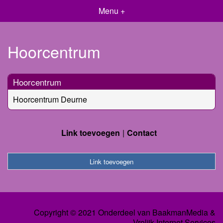
Menu +
Hoorcentrum
Hoorcentrum
Hoorcentrum Deurne
Link toevoegen
Contact
Link toevoegen
Copyright © 2021 Onderdeel van
BaakmanMedia
&
Vrolijk Internet Services