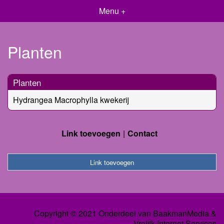
Menu +
Planten
Planten
Hydrangea Macrophylla kwekerij
Link toevoegen
Contact
Link toevoegen
Copyright © 2021 Onderdeel van
BaakmanMedia
&
Vrolijk Internet Services