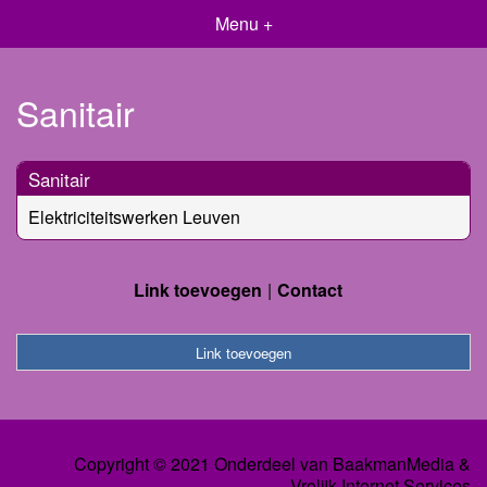
Menu +
Sanitair
Sanitair
Elektriciteitswerken Leuven
Link toevoegen
Contact
Link toevoegen
Copyright © 2021 Onderdeel van
BaakmanMedia
&
Vrolijk Internet Services