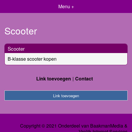
Menu +
Scooter
Scooter
B-klasse scooter kopen
Link toevoegen
Contact
Link toevoegen
Copyright © 2021 Onderdeel van
BaakmanMedia
&
Vrolijk Internet Services