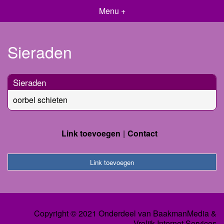
Menu +
Sieraden
Sieraden
oorbel schieten
Link toevoegen
Contact
Link toevoegen
Copyright © 2021 Onderdeel van
BaakmanMedia
&
Vrolijk Internet Services