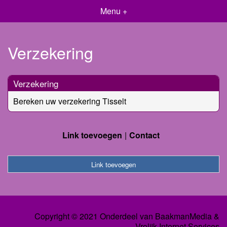
Menu +
Verzekering
Verzekering
Bereken uw verzekering Tisselt
Link toevoegen
Contact
Link toevoegen
Copyright © 2021 Onderdeel van
BaakmanMedia
&
Vrolijk Internet Services