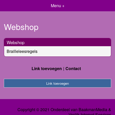
Menu +
Webshop
Webshop
Brailleleesregels
Link toevoegen
Contact
Link toevoegen
Copyright © 2021 Onderdeel van
BaakmanMedia
&
Vrolijk Internet Services