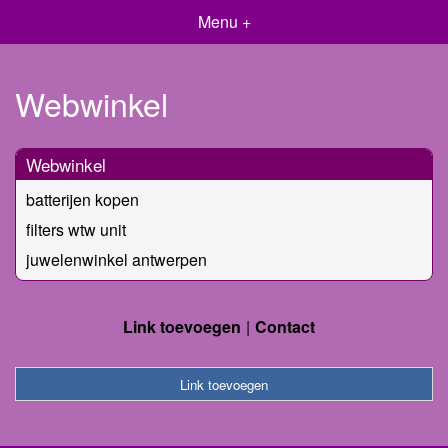
Menu +
Webwinkel
Webwinkel
batterijen kopen
filters wtw unit
juwelenwinkel antwerpen
Link toevoegen
Contact
Link toevoegen